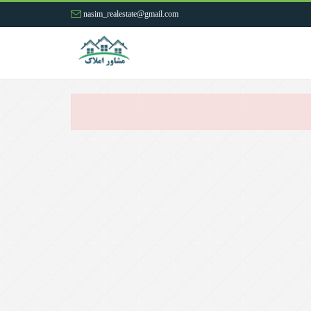
nasim_realestate@gmail.com