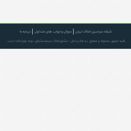
شبکه سراسری املاک ایران
سوال و جواب های متداول
درباره ما
کلیه حقوق محفوظ و متعلق به ملک و مال - مشاوراملاک نسیم(مشتاق دوم-بلوار لاله) است.