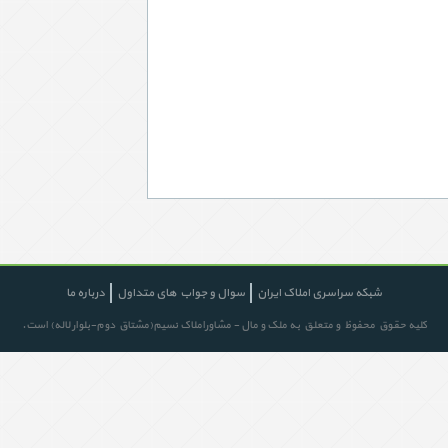
شبکه سراسری املاک ایران
سوال و جواب های متداول
درباره ما
کلیه حقوق محفوظ و متعلق به ملک و مال - مشاوراملاک نسیم(مشتاق دوم-بلوار لاله) است.