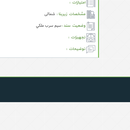
امتیازات :
شمالی
مشخصات زیربنا :
سيم سرب ملكي
وضعیت سند :
تجهیزات :
توضیحات :