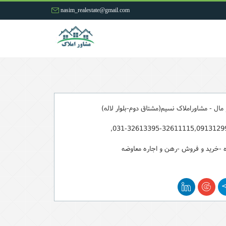
nasim_realestate@gmail.com
مال - مشاوراملاک نسیم(مشتاق دوم-بلوار لاله)
031-32613395-32611115,09131299
 -خرید و فروش -رهن و اجاره معاوضه