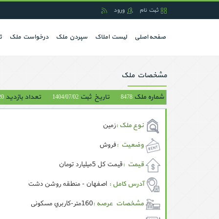
ثبت نام
ورود
(current)
صفحه اصلی
لیست املاک
سپردن ملک
درخواست ملک
ث
مشخصات ملک
شماره ملک
تاریخ ثبت
تعداد بازدید
20
1404/07/02
8478
زمین
نوع ملک :
فروش
وضعیت :
قيمت کل 5ميليارد تومان
قیمت :
اصفهان - منطقه روشن دشت
آدرس کامل :
160متر-کاربري مسکونی
مشخصات عرصه :