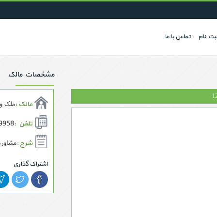
بت نام
تماس با ما
مشخصات مالک
1
ملک و 
مالک :
958,
تلفن :
مشاوره
شرح :
اشتراک گذاری